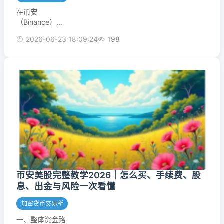
在币安
（Binance）使
用网格交易进行
2026-06-23 18:09:24
198
震荡行情套利，
是新手也能快速
掌握的自动化低
风险策略。下面
从原理到实战，
一步步拆解如何
搭建一套稳健的
“箱体网格”策
略。一、为什么
震荡行情要用网
格？当币价在一
个区间内反复上
下波动，不形成
单边趋势时，网
币安美股完整教学2026｜怎么买、手续费、股
格机器人会通过
息、出金与风险一次看懂
“低吸高抛”持续
赚取差价——价
加密货币交易所
格每触碰一次网
一、整体资金路
格线就完成一