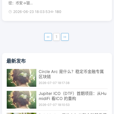
径：币安→银行
次...
→美股券商如果
2026-06-23 18:03:53
180
你在币安持有加
密货币，想要投
资美股，通常是
这个流程：币安
卖出加密货币→
‹‹
1
››
换取美元/港币
等法币从币安出
金法币→提现...
最新发布
Circle Arc 是什么？稳定币金融专属
区块链
2026-07-07 18:17:38
Jupiter ICO（DTF）首期项目：从Hu
midiFi 看ICO 的重构
2026-07-07 18:10:53