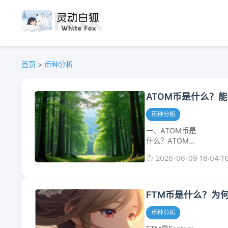
首页
>
币种分析
ATOM币是什么？能
币种分析
一、ATOM币是
什么？ATOM是
CosmosHub的
2026-06-09 18:04:1
原生代币，也是
整个Cosmos生
态最广为人知的
资产。它并不是
FTM币是什么？为何
一条“万能公链”
的币，而是一个
币种分析
枢纽型区块链的