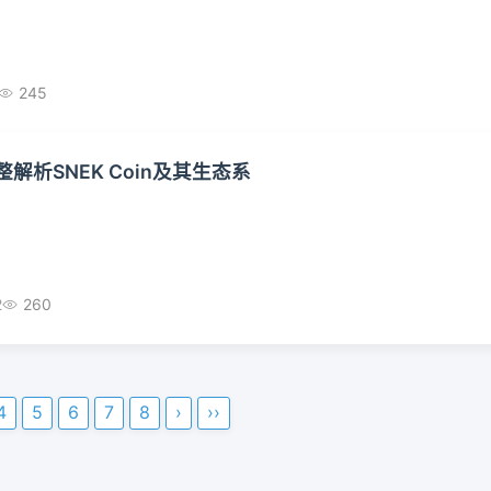
245
解析SNEK Coin及其生态系
2
260
4
5
6
7
8
›
››