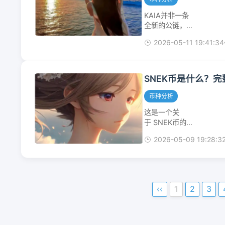
平台获取。...
XLayer，并成
KAIA并非一条
为该网络的独家
全新的公链，而
Gas代币。OKB
是由韩国社交巨
的核心功能包
2026-05-11 19:41:34
头Kakao和日本
括：交易手续...
社交巨头LINE
旗下的两大区块
链（Klaytn和
SNEK币是什么？完整
Finschia）合并
而成，旨在承载
币种分析
一个无缝整合进
这是一个关
大规模社交应用
于 SNEK币的完
的Web3生态体
整解析。需要注
系。🧬KAIA公
2026-05-09 19:28:3
意的是，加密货
链的起源与核心
币市场价格波动
竞争力KAIA的
剧烈，下文提到
前身分别是：...
的所有市值和价
格相关数据都具
‹‹
1
2
3
有很强的时效
性，仅供你参
考。SNEK简介
概览特性描述项