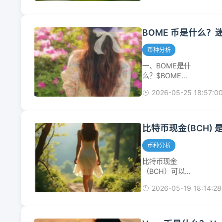
技术，将大量交
Meme币（迷因
易在链下批处理
币），目前市场
后，再将压缩数
表现已极度萎
BOME 币是什么？
据提交到以太坊
缩，且交易所已
主网，从而大幅
对其发出退市警
币种分析
降低Gas费用...
告。2026年5
一、BOME是什
月的数据显示，
么？$BOME，
其价格相较历史
全称
高点已跌去超过
2026-05-25 18:57:0
BookofMeme（迷
99.9%，投资风
因之书），是一
险极高。🐉一、
个基于Solana
Silly币是什么？
公链的SPL代
比特币现金(BCH)
起源与文化背
币，由知名加密
景：
艺术家
币种分析
SillyDragon($SILLY)
@DarkFarms1
诞生于2023年
比特币现金
发起，于2024
11月的...
（BCH）可以理
年3月正式发
解为比特币
行。与多数迷因
2026-05-19 18:14:28
（BTC）的一个
币不同，它的核
“兄弟”，它为解
心概念并非单纯
决比特币的交易
的动物形象或网
拥堵和高手续费