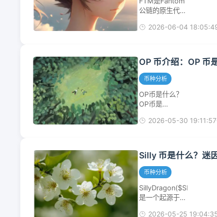
FTM是Fantom
治理、质押与安
公链的原生代
全代币。核心定
币，我会从它是
位CosmosHub
2026-06-04 18:05:4
什么、公链特
就像是Cosmos
点、投资逻辑和
多链世界的“港
风险这几个方面
口城市”。其他
来解析，但请注
OP 币介绍：OP 币
区块链（称为
意，这不构成任
“Zone”）通过
何投资建议。
币种分析
IBC...
一、FTM是什
OP币是什么？
么？FTM是
OP币是
Fantom区块链
Optimism网络
的原生功能型代
2026-05-30 19:11:57
的原生治理代
币，核心用途
币，基于ERC-
是：网络安全：
20标准，发行
验证者需质押
在以太坊主网及
Silly 币是什么？
F...
OPMainnet
上。Optimism
币种分析
是一种以太坊
SillyDragon($SILLY)
Layer2扩容方
是一个起源于
案，采用
Solana创始人
OptimisticRollup
2026-05-25 19:04:3
Cosplay的