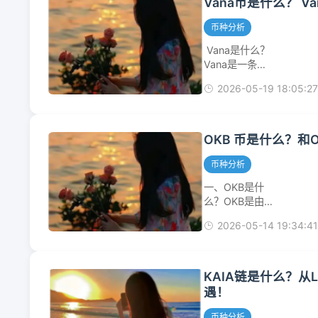
Vana币是什么？ 
络梗图，而是致
问题，于2017
力于打造一个链
年通过“硬分叉”
币种分析
上迷因文化
独立出来，目标
的"数字档案
 Vana是什么？
是成为更高效的
馆"——通过
Vana是一条与
“点对点电子现
Arweave...
以太坊虚拟机
金”系统。你可
2026-05-19 18:05:27
（EVM）兼容
以先通过这个表
的Layer1区块
格快速了解它们
链，其核心使命
的核心区别：对
是让用户能够真
OKB 币是什么？
比维度💰比特币
正拥有、控制自
(BTC)💸比特币
己产生的数据，
币种分析
现金(BCH)核心
并从中获得经济
目标...
一、OKB是什
回报，直接参与
么？OKB是由
到AI经济中来。
OKX交易所于
它致力于解决当
2026-05-14 19:34:41
2018年发行的
前AI经济中一个
原生实用型代
矛盾：个人提供
币，最初基于以
了训练AI模型的
太坊ERC-20协
KAIA链是什么？从LI
数据，但数据的
议发行，现已拓
遇！
价值和收益却几
展至其自有
乎全部被中心化
Layer2网络
币种分析