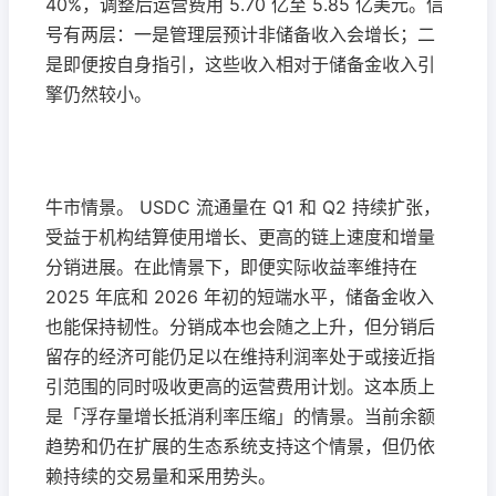
40%，调整后运营费用 5.70 亿至 5.85 亿美元。信
号有两层：一是管理层预计非储备收入会增长；二
是即便按自身指引，这些收入相对于储备金收入引
擎仍然较小。
牛市情景。 USDC 流通量在 Q1 和 Q2 持续扩张，
受益于机构结算使用增长、更高的链上速度和增量
分销进展。在此情景下，即便实际收益率维持在
2025 年底和 2026 年初的短端水平，储备金收入
也能保持韧性。分销成本也会随之上升，但分销后
留存的经济可能仍足以在维持利润率处于或接近指
引范围的同时吸收更高的运营费用计划。这本质上
是「浮存量增长抵消利率压缩」的情景。当前余额
趋势和仍在扩展的生态系统支持这个情景，但仍依
赖持续的交易量和采用势头。